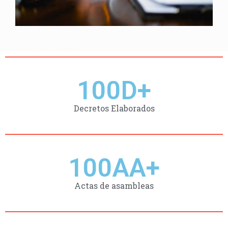
100
D+
Decretos Elaborados
100
AA+
Actas de asambleas